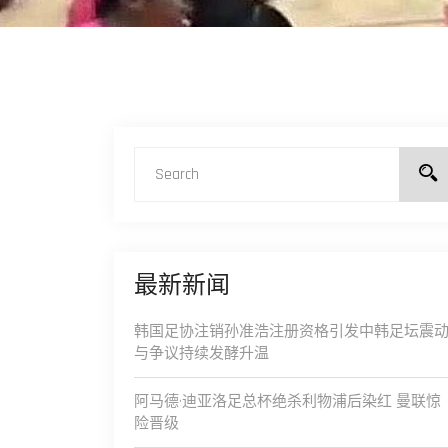
最新新闻
韩国足协注销孙准浩注册资格引发中韩足坛震
与争议持续发酵升温
阿马德·迪亚洛足总杯绝杀利物浦后染红 曼联惊
险晋级