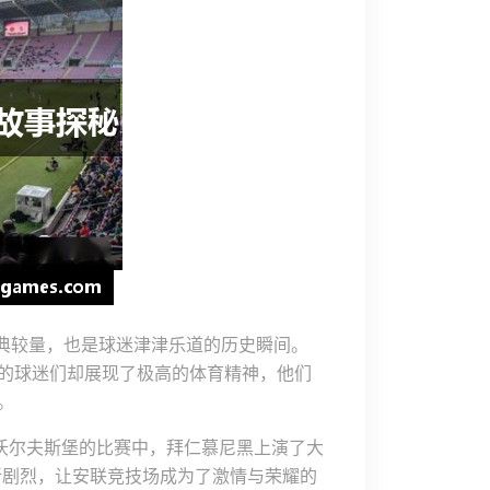
经典较量，也是球迷津津乐道的历史瞬间。
的球迷们却展现了极高的体育精神，他们
。
阵沃尔夫斯堡的比赛中，拜仁慕尼黑上演了大
折剧烈，让安联竞技场成为了激情与荣耀的