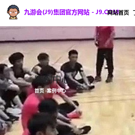
网站首页
案例中心
首页
-
案例中心