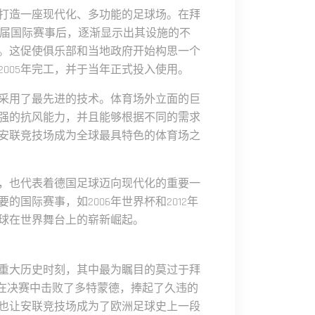
要打造一座现代化、多功能的足球场。在拜
多届国际赛事后，逐渐显示出其设施的不
。这促使俱乐部和当地政府开始构思一个
005年完工，并于当年正式投入使用。
采用了最先进的技术。体育场外立面的巨
强的抗风能力，并且能够根据不同的需求
安联竞技场成为全球最具特色的体育场之
，也代表着德国足球迈向现代化的重要一
国际赛事，如2006年世界杯和2012年
球在世界舞台上的崭新崛起。
重大历史时刻，其中最为瞩目的莫过于拜
仁在决赛中击败了多特蒙德，捧起了久违的
也让安联竞技场成为了欧洲足球史上一段