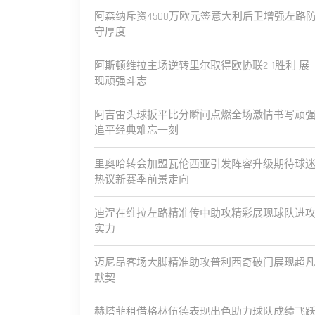
阿森纳斥资4500万欧元签意大利后卫增强左路
守厚度
阿斯顿维拉主场逆转里尔取得欧协联2-1胜利 展
现顽强斗志
阿吉雷头球扳平比分瞬间点燃全场激情书写顽
追平经典难忘一刻
里奥哈转会加盟瓦伦西亚引发阵容升级期待球
热议新赛季前景走向
迪涅在维拉左路精准传中助攻精彩展现球队进
实力
迈尼昂客场大脚精准助攻普利西奇破门展现超
默契
赫塔菲租借格林伍德表现出色助力球队成绩飞