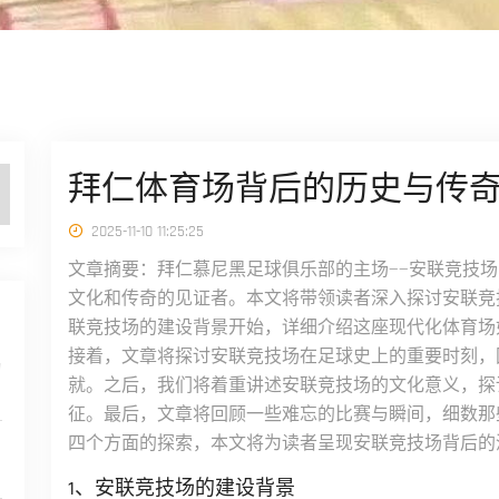
拜仁体育场背后的历史与传
2025-11-10 11:25:25
文章摘要：拜仁慕尼黑足球俱乐部的主场——安联竞技
文化和传奇的见证者。本文将带领读者深入探讨安联竞
联竞技场的建设背景开始，详细介绍这座现代化体育场
接着，文章将探讨安联竞技场在足球史上的重要时刻，
动
就。之后，我们将着重讲述安联竞技场的文化意义，探
征。最后，文章将回顾一些难忘的比赛与瞬间，细数那
四个方面的探索，本文将为读者呈现安联竞技场背后的
1、安联竞技场的建设背景