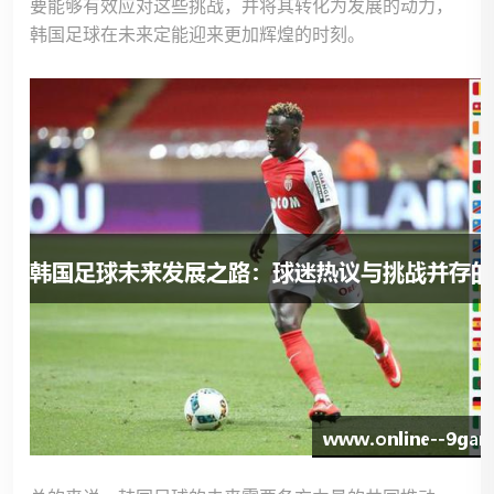
要能够有效应对这些挑战，并将其转化为发展的动力，
韩国足球在未来定能迎来更加辉煌的时刻。