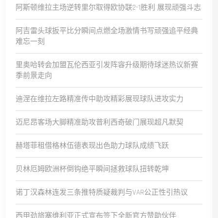
阿斯顿维拉主场逆转里尔取得欧协联2-1胜利 展现顽强斗志
阿吉雷头球扳平比分瞬间点燃全场激情书写顽强追平经典
难忘一刻
里奥哈转会加盟瓦伦西亚引发阵容升级期待球迷热议新赛
季前景走向
迪涅在维拉左路精准传中助攻精彩展现球队进攻实力
迈尼昂客场大脚精准助攻普利西奇破门展现超凡默契
赫塔菲租借格林伍德表现出色助力球队成绩飞跃
贝林厄姆欧洲杯倒钩绝平瞬间拯救球队扭转乾坤
诺丁汉森林连发三条推特质疑裁判与VAR公正性引热议
西甲劲旅塞维利亚正式宣布签下全新官方赞助伙伴