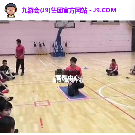
案例中心
首页
-
案例中心