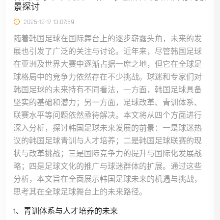
景探讨
2025-12-17 13:07:59
随着韩国足球在国际舞台上的逐步崭露头角，未来的发
展也引发了广泛的关注与讨论。近年来，尽管韩国足球
在亚洲及世界大赛中逐渐占据一席之地，但它在全球足
球格局中的竞争力依然存在不少挑战。球迷和专家们对
韩国足球的未来持有不同看法，一方面，韩国足球具备
坚实的基础和潜力；另一方面，足球改革、青训体系、
联赛水平等问题依然亟待解决。本文将从四个方面进行
深入分析，探讨韩国足球未来发展的前景：一是球迷热
议的韩国足球青训与人才培养；二是韩国足球联赛的现
状与改革挑战；三是国际竞争力的提升与国际化发展战
略；四是足球文化的推广与球迷群体的扩展。通过这些
分析，本文旨在全面展示韩国足球未来的机遇与挑战，
思考其在全球足球舞台上的未来路径。
1、青训体系与人才培养的未来