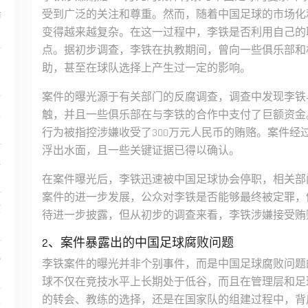
受到广泛的关注和尊重。然而，随着中国足球的市场化
防
变得越来越复杂。在这一过程中，李铁是否利用自己的
点。据初步调查，李铁在执教期间，曾向一些俱乐部和
助，甚至在球队选择上产生过一定的影响。
案件的曝光源于有关部门的反腐调查，调查中发现李铁
强
触，并且一些俱乐部在与李铁的合作中支付了巨额资金
行为被指控涉嫌收受了300万元人民币的贿赂。案件经
浮出水面，且一些关键证据已得以确认。
迷
在案件曝光后，李铁迅速被中国足球协会停职，相关部
案件的进一步发展，公众对李铁是否能够最终被定罪，
攻
待进一步披露，但从初步的调查来看，李铁涉嫌接受贿
2、案件暴露出的中国足球腐败问题
凡
李铁案件的曝光并非个别事件，而是中国足球腐败问题
球不仅在竞技水平上长期处于低谷，而且在管理层和足
的转会、教练的选择，还是在国家队的组建过程中，背
跃