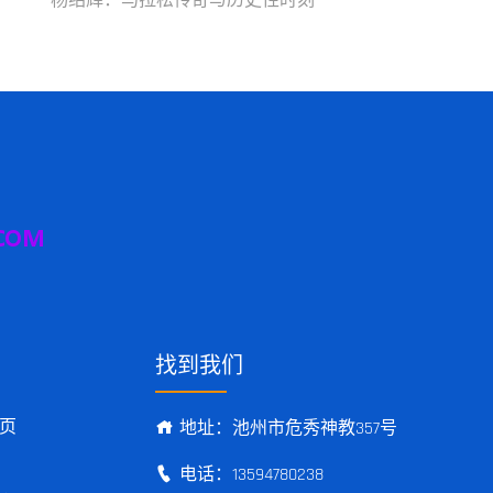
杨绍辉：马拉松传奇与历史性时刻
找到我们
页
地址：池州市危秀神教357号
电话：13594780238