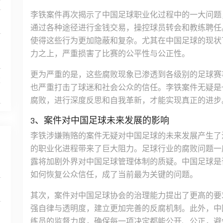
李铁案件再次揭示了中国足球职业化过程中的一大问题
坤
通过各种途径进行金钱交易，操控球员转会和教练聘任
使得这些行为更加隐蔽和复杂。尤其在中国足球的现状
力之上，严重损害了比赛的公平性与公正性。
更为严重的是，这些腐败现象已渗透到各级别的足球赛
伙
也严重打击了球迷和社会公众的信任。李铁案件无疑是
腐败，进行深度反思和自我革新，才能实现真正的进步
3、案件对中国足球未来发展的影响
李铁涉嫌贿赂的案件无疑对中国足球的未来发展产生了
的职业化进程带来了巨大阻力。足球行业的腐败问题一
露将加剧外界对中国足球管理体制的质疑。中国足球是
如何恢复公众信任，成了当前最为关键的问题。
其次，案件对中国足球协会的治理能力提出了更高的要
强自律与透明度，建立更加完善的反腐机制。此外，中
练员的监督力度，确保每一项决定都能公开、公正，避