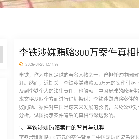
李铁涉嫌贿赂300万案件真
2026-01-29 12:14:36
李铁，作为中国足球的著名人物之一，曾担任过中国国
涯。然而，近期关于李铁涉嫌贿赂300万元的案件引起
及到李铁个人的法律责任，也触动了中国足球的政治生
本文将从四个方面进行详细探讨：李铁涉嫌贿赂案件的
动
败问题、案件对中国足球未来发展的影响，以及公众对
分析，试图揭示案件背后的真相与深远影响。
1、李铁涉嫌贿赂案件的背景与过程
李铁涉嫌贿赂300万元的案件背景与中国足球的复杂环