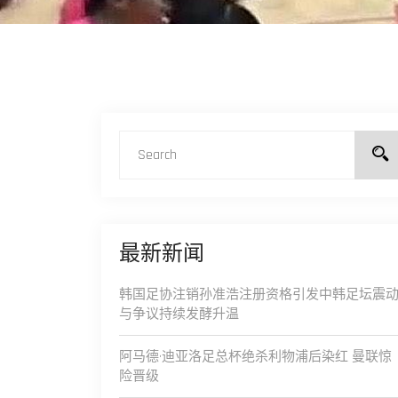
最新新闻
韩国足协注销孙准浩注册资格引发中韩足坛震
与争议持续发酵升温
阿马德·迪亚洛足总杯绝杀利物浦后染红 曼联惊
险晋级