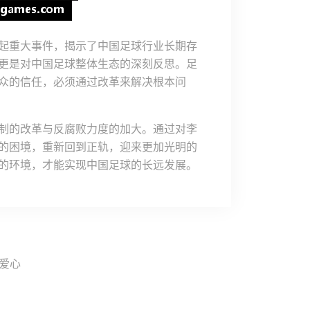
起重大事件，揭示了中国足球行业长期存
更是对中国足球整体生态的深刻反思。足
众的信任，必须通过改革来解决根本问
制的改革与反腐败力度的加大。通过对李
的困境，重新回到正轨，迎来更加光明的
的环境，才能实现中国足球的长远发展。
爱心