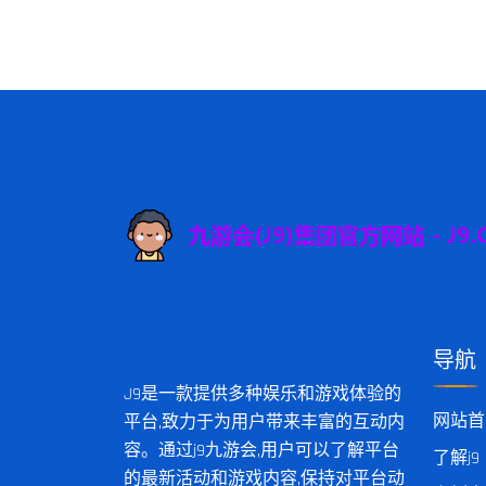
导航
J9是一款提供多种娱乐和游戏体验的
网站首
平台,致力于为用户带来丰富的互动内
容。通过j9九游会,用户可以了解平台
了解j9
的最新活动和游戏内容,保持对平台动