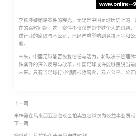
李铁涉嫌贿赂案件的曝光，无疑是中国足球历史上的一
在的腐败问题。这一案件不仅仅是对李铁个人的审判，
球行业的腐败与不公正，已经严重影响到竞技水平和公
题。
未来，中国足球能否恢复信任与活力，将取决于管理体
铁案件的深入反思与改革，中国足球或许能够摆脱当前
未来。只有当足球行业彻底根除腐败，建立公平、公正
上一篇
李梓嘉在马来西亚慈善晚会拍卖签名球衣为公益事业贡献
下一篇