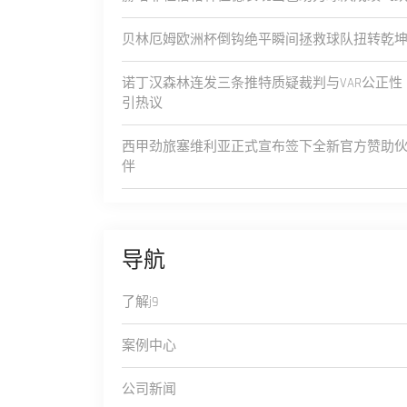
贝林厄姆欧洲杯倒钩绝平瞬间拯救球队扭转乾
诺丁汉森林连发三条推特质疑裁判与VAR公正性
引热议
西甲劲旅塞维利亚正式宣布签下全新官方赞助
伴
导航
了解j9
案例中心
公司新闻