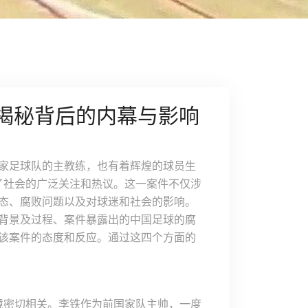
相揭秘背后的内幕与影响
家足球队的主教练，也有着辉煌的球员生
了社会的广泛关注和热议。这一案件不仅涉
态、腐败问题以及对球迷和社会的影响。
背景及过程、案件暴露出的中国足球的腐
该案件的态度和反应。通过这四个方面的
境密切相关。李铁作为前国家队主帅，一度