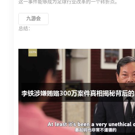
这一事件能够成为足球行业改革的一个转折点。
九游会
总结：