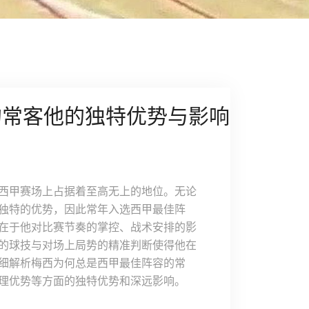
的常客他的独特优势与影响
西甲赛场上占据着至高无上的地位。无论
独特的优势，因此常年入选西甲最佳阵
在于他对比赛节奏的掌控、战术安排的影
的球技与对场上局势的精准判断使得他在
细解析梅西为何总是西甲最佳阵容的常
理优势等方面的独特优势和深远影响。