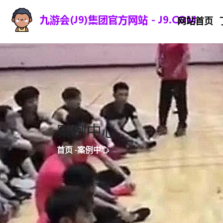
网站首页
案例中心
首页
-
案例中心