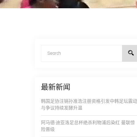
最新新闻
韩国足协注销孙准浩注册资格引发中韩足坛震
与争议持续发酵升温
阿马德·迪亚洛足总杯绝杀利物浦后染红 曼联惊
险晋级