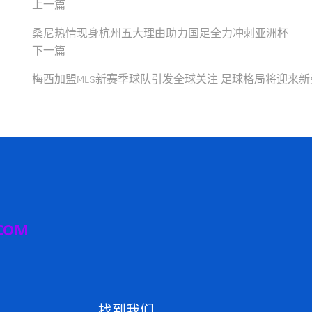
上一篇
桑尼热情现身杭州五大理由助力国足全力冲刺亚洲杯
下一篇
梅西加盟MLS新赛季球队引发全球关注 足球格局将迎来新
找到我们