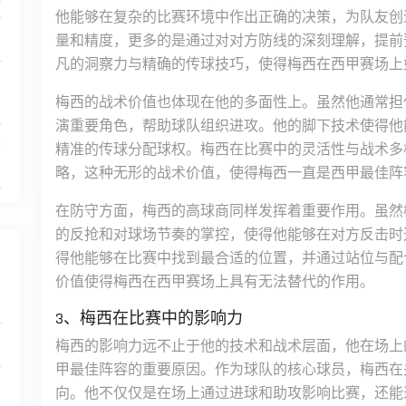
他能够在复杂的比赛环境中作出正确的决策，为队友创
坤
量和精度，更多的是通过对对方防线的深刻理解，提前
凡的洞察力与精确的传球技巧，使得梅西在西甲赛场上
梅西的战术价值也体现在他的多面性上。虽然他通常担
演重要角色，帮助球队组织进攻。他的脚下技术使得他
伙
精准的传球分配球权。梅西在比赛中的灵活性与战术多
略，这种无形的战术价值，使得梅西一直是西甲最佳阵
在防守方面，梅西的高球商同样发挥着重要作用。虽然
的反抢和对球场节奏的掌控，使得他能够在对方反击时
得他能够在比赛中找到最合适的位置，并通过站位与配
价值使得梅西在西甲赛场上具有无法替代的作用。
3、梅西在比赛中的影响力
梅西的影响力远不止于他的技术和战术层面，他在场上
甲最佳阵容的重要原因。作为球队的核心球员，梅西在
向。他不仅仅是在场上通过进球和助攻影响比赛，还能