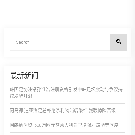
最新新闻
韩国足协注销孙准浩注册资格引发中韩足坛震动与争议持
续发酵升温
阿马德·迪亚洛足总杯绝杀利物浦后染红 曼联惊险晋级
阿森纳斥资4500万欧元签意大利后卫增强左路防守厚度