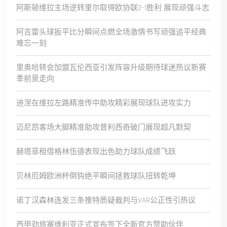
阿斯顿维拉主场逆转里尔取得欧协联2-1胜利 展现顽强斗志
阿吉雷头球扳平比分瞬间点燃全场激情书写顽强追平经典
难忘一刻
里奥哈转会加盟瓦伦西亚引发阵容升级期待球迷热议新赛
季前景走向
迪涅在维拉左路精准传中助攻精彩展现球队进攻实力
迈尼昂客场大脚精准助攻普利西奇破门展现超凡默契
赫塔菲租借格林伍德表现出色助力球队成绩飞跃
贝林厄姆欧洲杯倒钩绝平瞬间拯救球队扭转乾坤
诺丁汉森林连发三条推特质疑裁判与VAR公正性引热议
西甲劲旅塞维利亚正式宣布签下全新官方赞助伙伴