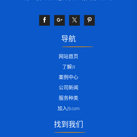
导航
网站首页
了解j9
案例中心
公司新闻
服务种类
加入j9.com
找到我们