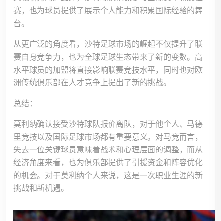
赛，也为球员提供了展示个人能力和积累国际经验的舞
台。
从更广泛的角度看，沙特足球市场的崛起不仅提升了联
赛自身竞争力，也为全球足球生态带来了新的变数。高
水平球员的加盟将直接影响联赛竞技水平，同时也对欧
洲传统俱乐部在人才竞争上提出了新的挑战。
总结：
莫利纳确认接受沙特球队报价离队，对于他个人、马德
里竞技以及国际足球市场都有重要意义。对马竞而言，
失去一位关键球员意味着战术和心理层面的调整，而从
经济角度来看，也为俱乐部提供了引援资金和阵容优化
的机会。对于莫利纳个人来说，这是一次职业生涯的新
挑战和新机遇。