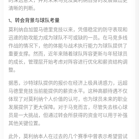
的深远意义，并对未来马竞及莫利纳自身的发展做出更
清晰的判断。
1、转会背景与球队考量
莫利纳自加盟马德里竞技以来，凭借稳定的防守表现和
迅速的助攻能力成为球队不可或缺的一员。在马竞多线
作战的情况下，他的体能与战术执行能力为球队提供了
重要支撑。然而，近年来随着球队阵容更新与年轻球员
的成长，管理层开始考虑对阵容进行优化和薪资结构调
整。
据悉，沙特球队提供的报价在经济上极具诱惑力，远超
马德里竞技当前能提供的薪资水平。这种高额待遇不仅
体现了对莫利纳个人价值的认可，也为球员未来的职业
发展提供了更大保障。对于马竞而言，尽管失去核心球
员是一大挑战，但通过转会所获得的资金可以用于补强
其他关键位置。
此外，莫利纳本人在过去的几个赛季中曾表示希望尝试