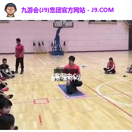
案例中心
首页
-
案例中心