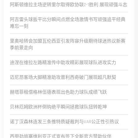
阿斯顿维拉主场逆转里尔取得欧协联2-1胜利 展现顽强斗志
阿吉雷头球扳平比分瞬间点燃全场激情书写顽强追平经典
难忘一刻
里奥哈转会加盟瓦伦西亚引发阵容升级期待球迷热议新赛
季前景走向
迪涅在维拉左路精准传中助攻精彩展现球队进攻实力
迈尼昂客场大脚精准助攻普利西奇破门展现超凡默契
赫塔菲租借格林伍德表现出色助力球队成绩飞跃
贝林厄姆欧洲杯倒钩绝平瞬间拯救球队扭转乾坤
诺丁汉森林连发三条推特质疑裁判与VAR公正性引热议
西甲劲旅塞维利亚正式宣布签下全新官方赞助伙伴