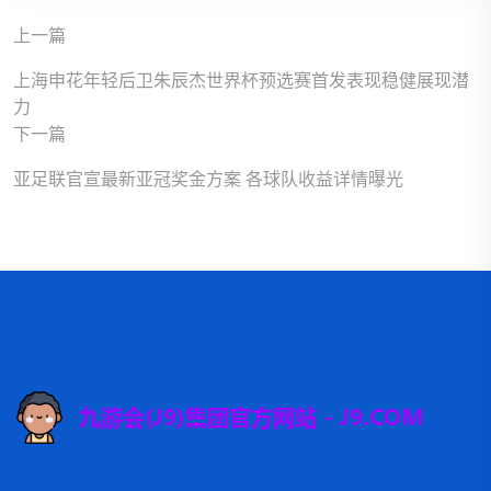
上一篇
上海申花年轻后卫朱辰杰世界杯预选赛首发表现稳健展现潜
力
下一篇
亚足联官宣最新亚冠奖金方案 各球队收益详情曝光