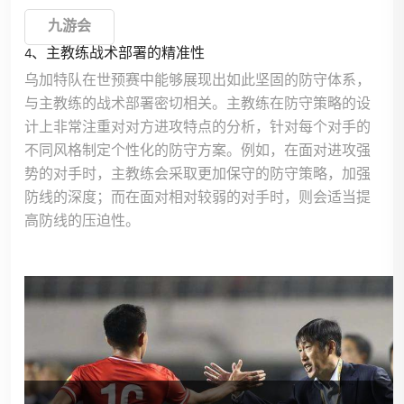
九游会
4、主教练战术部署的精准性
乌加特队在世预赛中能够展现出如此坚固的防守体系，
与主教练的战术部署密切相关。主教练在防守策略的设
计上非常注重对对方进攻特点的分析，针对每个对手的
不同风格制定个性化的防守方案。例如，在面对进攻强
势的对手时，主教练会采取更加保守的防守策略，加强
防线的深度；而在面对相对较弱的对手时，则会适当提
高防线的压迫性。