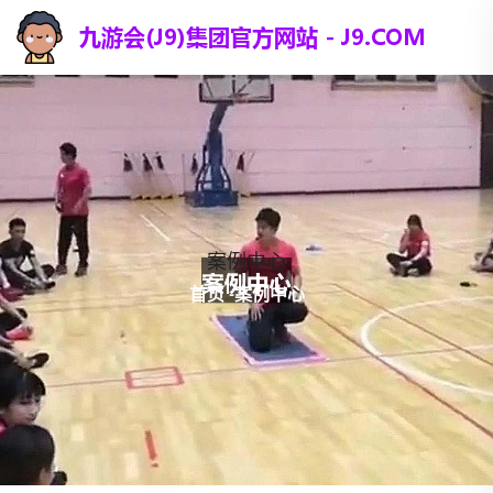
案例中心
首页
-
案例中心