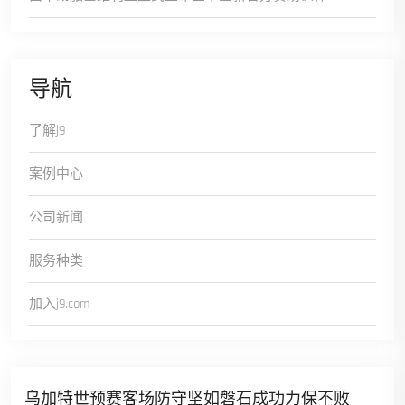
导航
了解j9
案例中心
公司新闻
服务种类
加入j9.com
乌加特世预赛客场防守坚如磐石成功力保不败