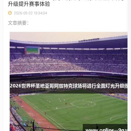
升级提升赛事体验
2026-05-22 13:34:04
文章摘要：