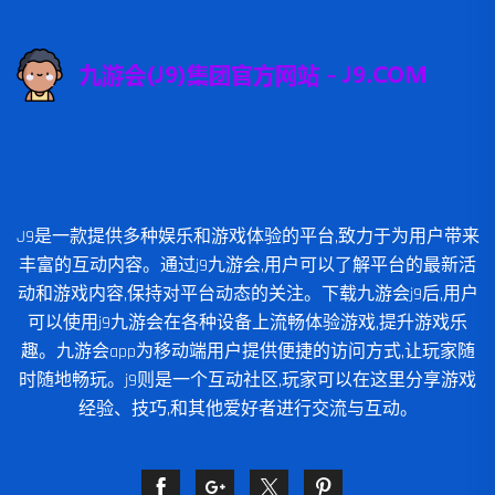
J9是一款提供多种娱乐和游戏体验的平台,致力于为用户带来
丰富的互动内容。通过j9九游会,用户可以了解平台的最新活
动和游戏内容,保持对平台动态的关注。下载九游会j9后,用户
可以使用j9九游会在各种设备上流畅体验游戏,提升游戏乐
趣。九游会app为移动端用户提供便捷的访问方式,让玩家随
时随地畅玩。j9则是一个互动社区,玩家可以在这里分享游戏
经验、技巧,和其他爱好者进行交流与互动。