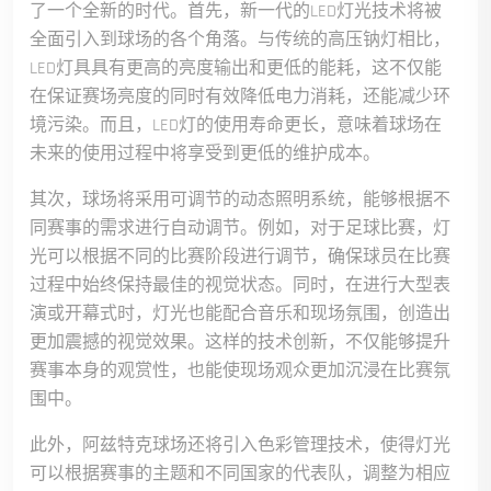
了一个全新的时代。首先，新一代的LED灯光技术将被
全面引入到球场的各个角落。与传统的高压钠灯相比，
LED灯具具有更高的亮度输出和更低的能耗，这不仅能
在保证赛场亮度的同时有效降低电力消耗，还能减少环
境污染。而且，LED灯的使用寿命更长，意味着球场在
未来的使用过程中将享受到更低的维护成本。
其次，球场将采用可调节的动态照明系统，能够根据不
同赛事的需求进行自动调节。例如，对于足球比赛，灯
光可以根据不同的比赛阶段进行调节，确保球员在比赛
过程中始终保持最佳的视觉状态。同时，在进行大型表
演或开幕式时，灯光也能配合音乐和现场氛围，创造出
更加震撼的视觉效果。这样的技术创新，不仅能够提升
赛事本身的观赏性，也能使现场观众更加沉浸在比赛氛
围中。
此外，阿兹特克球场还将引入色彩管理技术，使得灯光
可以根据赛事的主题和不同国家的代表队，调整为相应