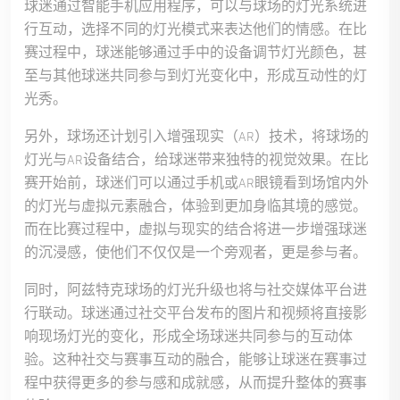
球迷通过智能手机应用程序，可以与球场的灯光系统进
行互动，选择不同的灯光模式来表达他们的情感。在比
赛过程中，球迷能够通过手中的设备调节灯光颜色，甚
至与其他球迷共同参与到灯光变化中，形成互动性的灯
光秀。
另外，球场还计划引入增强现实（AR）技术，将球场的
灯光与AR设备结合，给球迷带来独特的视觉效果。在比
赛开始前，球迷们可以通过手机或AR眼镜看到场馆内外
的灯光与虚拟元素融合，体验到更加身临其境的感觉。
而在比赛过程中，虚拟与现实的结合将进一步增强球迷
的沉浸感，使他们不仅仅是一个旁观者，更是参与者。
同时，阿兹特克球场的灯光升级也将与社交媒体平台进
行联动。球迷通过社交平台发布的图片和视频将直接影
响现场灯光的变化，形成全场球迷共同参与的互动体
验。这种社交与赛事互动的融合，能够让球迷在赛事过
程中获得更多的参与感和成就感，从而提升整体的赛事