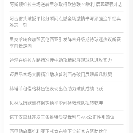
阿斯顿维拉主场逆转里尔取得欧协联2-1胜利 展现顽强斗志
阿吉雷头球扳平比分瞬间点燃全场激情书写顽强追平经典
难忘一刻
里奥哈转会加盟瓦伦西亚引发阵容升级期待球迷热议新赛
季前景走向
迪涅在维拉左路精准传中助攻精彩展现球队进攻实力
迈尼昂客场大脚精准助攻普利西奇破门展现超凡默契
赫塔菲租借格林伍德表现出色助力球队成绩飞跃
贝林厄姆欧洲杯倒钩绝平瞬间拯救球队扭转乾坤
诺丁汉森林连发三条推特质疑裁判与VAR公正性引热议
西甲劲旅塞维利亚正式宣布签下全新官方赞助伙伴