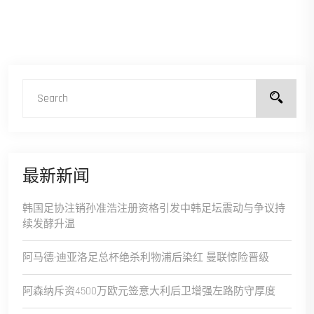
最新新闻
韩国足协注销孙准浩注册资格引发中韩足坛震动与争议持
续发酵升温
阿马德·迪亚洛足总杯绝杀利物浦后染红 曼联惊险晋级
阿森纳斥资4500万欧元签意大利后卫增强左路防守厚度