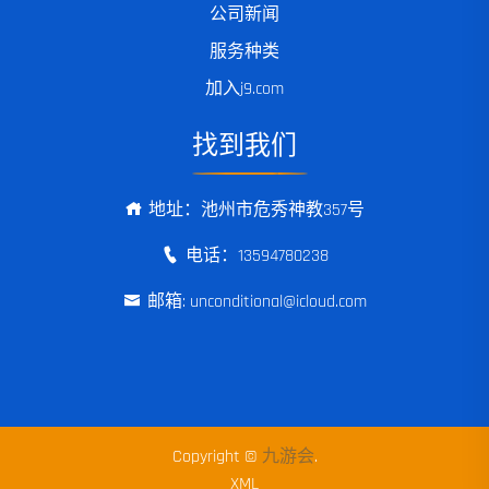
公司新闻
服务种类
加入j9.com
找到我们
地址：池州市危秀神教357号
电话：13594780238
邮箱: unconditional@icloud.com
Copyright ©
九游会
.
XML