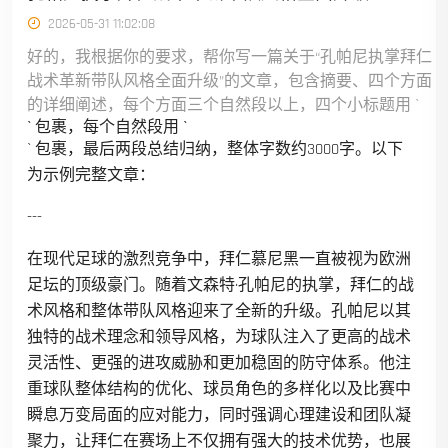
2026-05-31 11:02:08
好的，我根据你的要求，帮你写一篇关于“孔帕尼执掌拜仁
战术革新带队风格全面升级”的文章，包含摘要、四个方面
的详细阐述，每个方面三个自然段以上，四个小标题用 `
` 包裹，每个自然段用 `
` 包裹，最后两段总结归纳，整体字数约3000字。以下
为示例完整文章：
---
在现代足球的激烈竞争中，拜仁慕尼黑一直被视为欧洲
足坛的顶级豪门。随着文森特·孔帕尼的执掌，拜仁的战
术风格和整体带队风格迎来了全新的升级。孔帕尼以其
独特的战术理念和领导风格，为球队注入了更高的战术
灵活性、更强的进攻威胁和更加稳固的防守体系。他注
重球队整体结构的优化、球员角色的多样化以及比赛中
瞬息万变局面的应对能力，同时强调心理建设和团队凝
聚力，让拜仁在赛场上不仅拥有强大的技术优势，也展