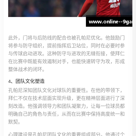
此外，门将与后防线的配合也被孔帕尼优化。他鼓励门
将参与防守组织，提前指挥后卫站位，同时在必要时参
与传球启动进攻。这种防守与进攻的无缝衔接，使拜仁
在比赛中既能有效遏制对手，也能快速转守为攻，形成
整体战术的闭环。
4、团队文化塑造
孔帕尼深知团队文化对球队的重要性。在他的带领下，
拜仁不仅在技术层面实现升级，更在精神层面进行了深
刻改造。他强调领导力和团队凝聚力，让每一位球员都
明确自己的角色与责任，从而在比赛中保持高度统一和
默契。
心理建设是孔帕尼团队文化的重要组成部分。他通过个