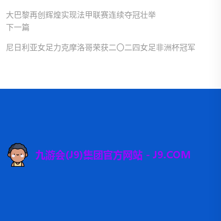
大巴黎再创辉煌实现法甲联赛连续夺冠壮举
下一篇
尼日利亚女足力克摩洛哥荣获二〇二四女足非洲杯冠军