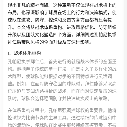
现出非凡的精神面貌。这种革新不仅体现在战术板上的
布局，也深深影响了球员在场上的行为和决策模式，使
球队在进攻、防守、控球和反击等各方面都有显著提
升。本文将从战术体系重构、进攻风格优化、防守组织
升级以及团队文化塑造四个方面，详细阐述孔帕尼执掌
拜仁后带队风格的全面升级及其深远影响。
1、战术体系重构
孔帕尼执掌拜仁后，首先进行的就是战术体系的全面重
构。他抛弃了传统的单一打法，而是引入了多样化的战
术阵型，使球队能够根据对手的不同特点进行灵活调
整。例如，在面对防守稳固的球队时，拜仁能够采取高
位压迫与宽阔边路拉扯的战术，而在面对快速反击的球
队时，球队会选择稳固防守并快速转换反击的策略。
在体系重构过程中，孔帕尼强调控球权的重要性。他将
控球视为比赛节奏的主导工具，通过精细的传球链和中
场的流动性，使球队在比赛中能够持续掌控节奏，不被