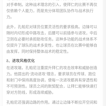
对手牵制。这种战术理念的引入，使拜仁的比赛不再仅
仅依赖个人能力，而是充分体现团队协作与战术执行
力。
此外，孔帕尼对球员位置灵活性的要求极高。边锋可以
随时内切形成中路攻击，后腰可以前插参与进攻，中后
卫则在必要时承担助攻任务。这种多功能的战术体系不
仅提升了球队的战术多变性，也让球员在比赛中能够自
由发挥，同时保持整体战术的稳定性。
2、进攻风格优化
在进攻端，孔帕尼注重提升拜仁的攻击效率和威胁创造
力。他提出的“流动进攻”理念，要求球员在传球、跑位
和射门中保持高度协调，使每一次进攻都具有穿透性和
不可预测性。球员之间的默契配合，让拜仁能够快速打
穿对方防线，形成连续威胁。
孔帕尼还强调边路的作用。通过让边锋不断拉开空间和