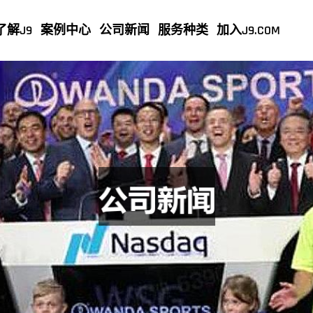
了解J9
案例中心
公司新闻
服务种类
加入J9.COM