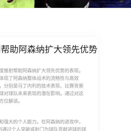
门帮助阿森纳扩大领先优势
度推射帮助阿森纳扩大领先优势的表现。
体现了阿森纳整体战术的流畅性与高效
，分别是马丁内利的技术表现、比赛背景
球对球队未来表现的潜在影响。通过对这
方位解读。
和强大的个人能力。在阿森纳的进攻中，
时刻通过个人突破或射门为球队贡献进球的球