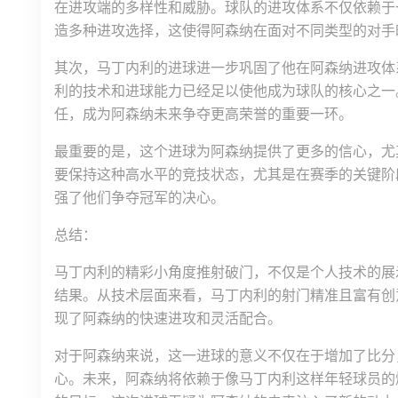
在进攻端的多样性和威胁。球队的进攻体系不仅依赖于
造多种进攻选择，这使得阿森纳在面对不同类型的对手
其次，马丁内利的进球进一步巩固了他在阿森纳进攻体
利的技术和进球能力已经足以使他成为球队的核心之一
任，成为阿森纳未来争夺更高荣誉的重要一环。
最重要的是，这个进球为阿森纳提供了更多的信心，尤
要保持这种高水平的竞技状态，尤其是在赛季的关键阶
强了他们争夺冠军的决心。
总结：
马丁内利的精彩小角度推射破门，不仅是个人技术的展
结果。从技术层面来看，马丁内利的射门精准且富有创
现了阿森纳的快速进攻和灵活配合。
对于阿森纳来说，这一进球的意义不仅在于增加了比分
心。未来，阿森纳将依赖于像马丁内利这样年轻球员的