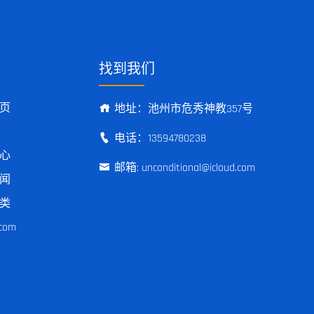
找到我们
页
地址：池州市危秀神教357号
电话：13594780238
心
邮箱: unconditional@icloud.com
闻
类
com