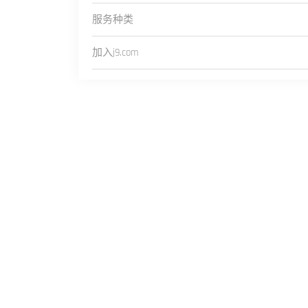
服务种类
加入j9.com