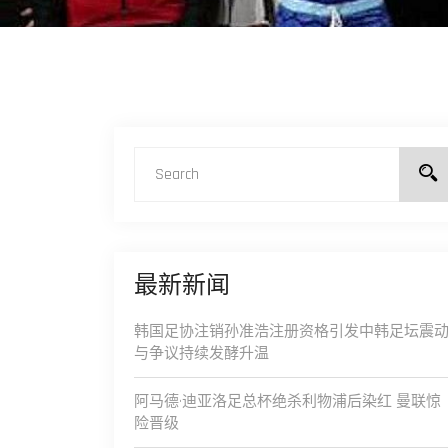
最新新闻
韩国足协注销孙准浩注册资格引发中韩足坛震
与争议持续发酵升温
阿马德·迪亚洛足总杯绝杀利物浦后染红 曼联惊
险晋级