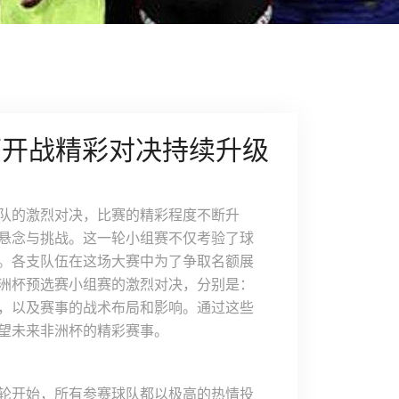
面开战精彩对决持续升级
球队的激烈对决，比赛的精彩程度不断升
悬念与挑战。这一轮小组赛不仅考验了球
。各支队伍在这场大赛中为了争取名额展
非洲杯预选赛小组赛的激烈对决，分别是：
，以及赛事的战术布局和影响。通过这些
望未来非洲杯的精彩赛事。
首轮开始，所有参赛球队都以极高的热情投