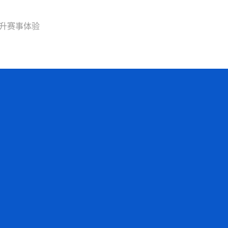
提升赛事体验