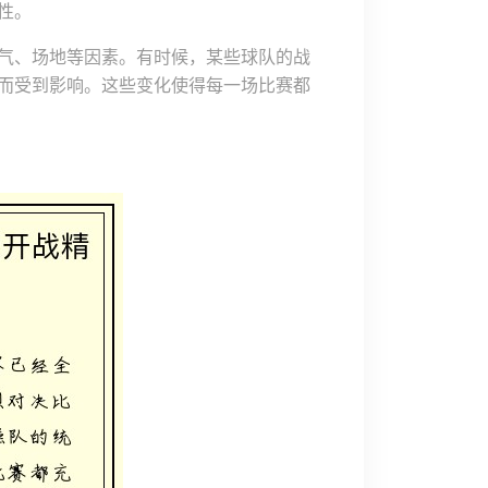
性。
气、场地等因素。有时候，某些球队的战
而受到影响。这些变化使得每一场比赛都