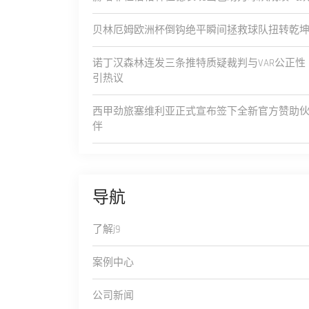
贝林厄姆欧洲杯倒钩绝平瞬间拯救球队扭转乾
诺丁汉森林连发三条推特质疑裁判与VAR公正性
引热议
西甲劲旅塞维利亚正式宣布签下全新官方赞助
伴
导航
了解j9
案例中心
公司新闻