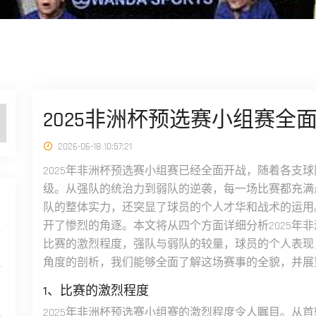
2025非洲杯预选赛小组赛全
2026-06-18 10:57:21
2025年非洲杯预选赛小组赛已经全面开战，随着各支
级。从强队的统治力到弱队的逆袭，每一场比赛都充满
队的整体实力，还突显了球员的个人才华和战术的运用
开了惨烈的角逐。本文将从四个方面详细分析2025年
动
比赛的激烈程度，强队与弱队的较量，球员的个人表现
角度的剖析，我们能够全面了解这场赛事的全貌，并展
1、比赛的激烈程度
2025年非洲杯预选赛小组赛的激烈程度令人瞩目。从