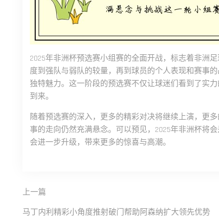
2025年非洲杯预选赛小组赛的全面开战，标志着非洲
度到强队与弱队的较量，再到球员的个人表现和赛事的
独特魅力。这一阶段的预选赛不仅让球迷们看到了实力
到来。
随着预选赛的深入，更多的精彩对决将继续上演，更多
事的走向仍然充满悬念。可以预见，2025年非洲杯将
会进一步升级，带来更多的惊喜与高潮。
上一篇
马丁内利精彩小角度推射破门帮助阿森纳扩大领先优势