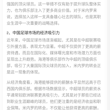
强国的顶尖球员。这一举措不仅有助于提升球队整体实
力，也为俱乐部注入了更多商业价值。对于米内罗来
说，选择加入这样一支具备雄心壮志的球队，也是其职
业生涯中一次重要的战略选择。
2、中国足球市场的经济吸引力
近年来，中国足球市场逐渐崛起，尤其是在中超联赛吸
引外援方面，表现尤为显著。中超不仅提供了更高的薪
资待遇，而且在国际化、媒体曝光度和市场潜力方面也
呈现出上升趋势。海港等俱乐部作为中超的顶级俱乐
部，吸引了大量国际顶尖球员的加入，米内罗的转会正
是这一现象的体现。
从经济角度看，海港能够提供的薪酬水平显然远高于巴
西国内俱乐部。根据市场数据显示，中超球员的薪资水
平通常较欧洲联赛更具吸引力，尤其是对于那些已经达
到职业生涯巅峰的球员，他们更注重的是经济收益和职
业保障。米内罗的转会，不仅能让他获得更高的薪酬，