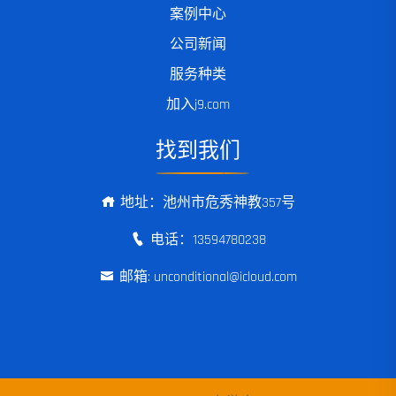
案例中心
公司新闻
服务种类
加入j9.com
找到我们
地址：池州市危秀神教357号
电话：13594780238
邮箱: unconditional@icloud.com