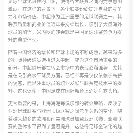
足球全球化进程的加速，使得各大联赛之间的竞争愈加
激烈。在这样的背景下，各个联赛纷纷提升自身的竞争
力和市场价值。中超作为亚洲重要的足球联赛之一，其
联赛质量和商业价值近年来持续增长，吸引了大量海外
球员的加盟。米内罗的转会就是中国足球联赛竞争力提
升的典型体现。
随着中国经济的增长和足球市场的不断成熟，越来越多
的国际顶级球员选择进入中超，成为这个市场重要的一
部分。中超俱乐部在转会市场中的表现逐渐强势，尤其
是在吸引高水平球员方面，已经不再是仅仅依赖于高薪
的诱惑，而是注重球员的职业发展与联赛竞技水平的提
升。这也促使了中国足球在国际舞台上逐步崭露头角。
更为重要的是，上海海港等俱乐部的转会策略，反映了
亚洲足球联赛与欧洲顶级联赛之间竞争关系的变化。随
着越来越多的欧洲和南美洲球员加盟亚洲联赛，亚洲联
赛的整体水平得到了显著提升，这使得足球全球化的趋