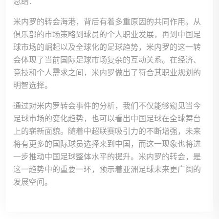
总结：
米内罗的转会海港，背后有着多重原因的共同作用。从
俱乐部的市场策略到球员的个人职业发展，再到中国足
球市场的崛起以及全球化的足球趋势，米内罗的这一转
会体现了当前国际足球市场复杂的互动关系。在经济、
竞技和个人需求之间，米内罗做出了符合其职业规划的
明智选择。
通过对米内罗转会事件的分析，我们不仅能够窥见当今
足球市场的变化趋势，也可以看出中国足球在全球舞台
上的崭新面貌。随着中超联赛吸引力的不断增强，未来
将有更多的国际球员选择来到中国，而这一现象也将进
一步推动中国足球整体水平的提升。米内罗的转会，是
这一趋势中的重要一环，预示着亚洲足球未来更广阔的
发展空间。