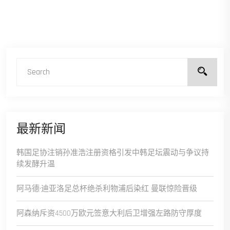
最新新闻
韩国足协注销孙准浩注册资格引发中韩足坛震动与争议持
续发酵升温
阿马德·迪亚洛足总杯绝杀利物浦后染红 曼联惊险晋级
阿森纳斥资4500万欧元签意大利后卫增强左路防守厚度