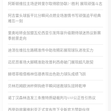
阿斯顿维拉主场逆转里尔取得欧协联2-1胜利 展现顽强斗志
阿吉雷头球扳平比分瞬间点燃全场激情书写顽强追平经典
难忘一刻
里奥哈转会加盟瓦伦西亚引发阵容升级期待球迷热议新赛
季前景走向
迪涅在维拉左路精准传中助攻精彩展现球队进攻实力
迈尼昂客场大脚精准助攻普利西奇破门展现超凡默契
赫塔菲租借格林伍德表现出色助力球队成绩飞跃
贝林厄姆欧洲杯倒钩绝平瞬间拯救球队扭转乾坤
诺丁汉森林连发三条推特质疑裁判与VAR公正性引热议
西甲劲旅塞维利亚正式宣布签下全新官方赞助伙伴