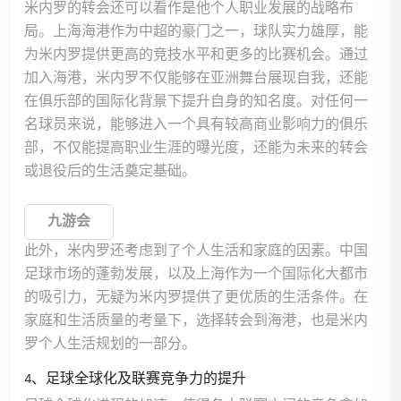
米内罗的转会还可以看作是他个人职业发展的战略布
局。上海海港作为中超的豪门之一，球队实力雄厚，能
为米内罗提供更高的竞技水平和更多的比赛机会。通过
加入海港，米内罗不仅能够在亚洲舞台展现自我，还能
在俱乐部的国际化背景下提升自身的知名度。对任何一
名球员来说，能够进入一个具有较高商业影响力的俱乐
部，不仅能提高职业生涯的曝光度，还能为未来的转会
或退役后的生活奠定基础。
九游会
此外，米内罗还考虑到了个人生活和家庭的因素。中国
足球市场的蓬勃发展，以及上海作为一个国际化大都市
的吸引力，无疑为米内罗提供了更优质的生活条件。在
家庭和生活质量的考量下，选择转会到海港，也是米内
罗个人生活规划的一部分。
4、足球全球化及联赛竞争力的提升