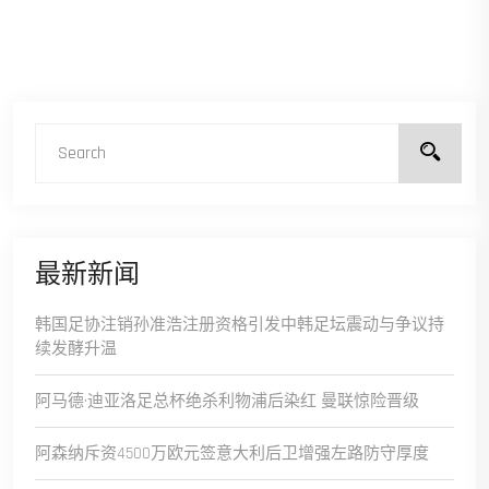
最新新闻
韩国足协注销孙准浩注册资格引发中韩足坛震动与争议持
续发酵升温
阿马德·迪亚洛足总杯绝杀利物浦后染红 曼联惊险晋级
阿森纳斥资4500万欧元签意大利后卫增强左路防守厚度