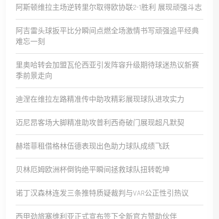
阿斯顿维拉主场逆转里尔取得欧协联2-1胜利 展现顽强斗志
阿吉雷头球扳平比分瞬间点燃全场激情书写顽强追平经典
难忘一刻
里奥哈转会加盟瓦伦西亚引发阵容升级期待球迷热议新赛
季前景走向
迪涅在维拉左路精准传中助攻精彩展现球队进攻实力
迈尼昂客场大脚精准助攻普利西奇破门展现超凡默契
赫塔菲租借格林伍德表现出色助力球队成绩飞跃
贝林厄姆欧洲杯倒钩绝平瞬间拯救球队扭转乾坤
诺丁汉森林连发三条推特质疑裁判与VAR公正性引热议
西甲劲旅塞维利亚正式宣布签下全新官方赞助伙伴