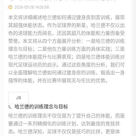
2026-05-28 14:26:58
本文将详细阐述哈兰德如何通过健身房刻苦训练，展现
其超强体能状态。作为足球界的新星，哈兰德不仅以出
色的进球能力而闻名，还因其超凡的体能和力量而备受
赞誉。本文将从四个方面展开分析：一是哈兰德的训练
理念与目标；二是他在力量训练方面的具体实践；三是
哈兰德的体能提升与比赛表现；四是哈兰德体能训练对
现代足球运动员的启示。通过这些角度的分析，我们可
以全面理解哈兰德如何通过健身房的训练，锻造出一身
强悍的体能，并在比赛中展现无与伦比的优势。
J9
1、哈兰德的训练理念与目标
哈兰德的训练理念不仅仅是为了提升自己的体能，而是
要通过一系列精细化的训练计划，达到最佳的竞技状
态。哈兰德深知，足球不仅仅是技巧的比拼，更是体