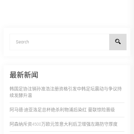
最新新闻
韩国足协注销孙准浩注册资格引发中韩足坛震动与争议持
续发酵升温
阿马德·迪亚洛足总杯绝杀利物浦后染红 曼联惊险晋级
阿森纳斥资4500万欧元签意大利后卫增强左路防守厚度