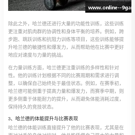
除此之外，哈兰德还进行大量的功能性训练，这些训练
更注重对肌肉群的协调性和身体平衡的培养。例如，跨
步跑、跳跃训练和抗阻力训练等项目，这些训练能够提
升哈兰德的敏捷性和爆发力，从而帮助他在比赛中更好
地应对速度与力量的挑战。
在力量训练方面，哈兰德更注重训练的多样性和针对
性。他的训练计划根据不同的比赛周期和需求进行调
整，以确保自己始终处于最佳状态。例如，在赛季初，
哈兰德可能侧重于提高力量和爆发力，而赛季中期，则
更多侧重于体能耐力的提升，从而避免体能消耗过度，
保持持久的竞技状态。
3、哈兰德的体能提升与比赛表现
哈兰德的体能训练直接提升了他的比赛表现，尤其是在